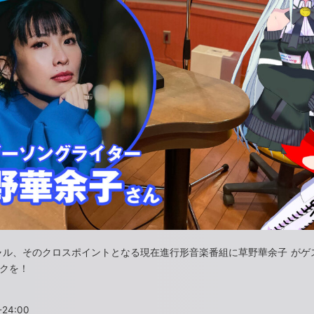
ャル、そのクロスポイントとなる現在進行形音楽番組に草野華余子 がゲ
クを！
-24:00