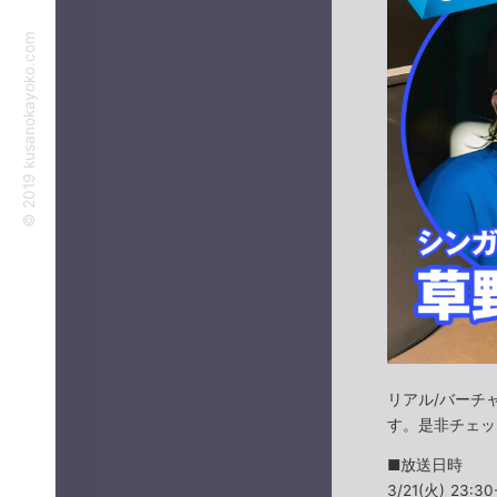
©︎ 2019 kusanokayoko.com
リアル/バーチ
す。是非チェッ
■放送日時
3/21(火) 23:30