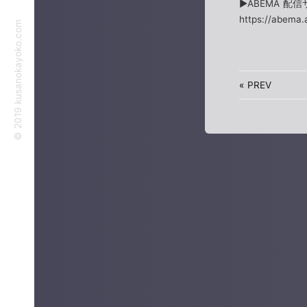
▶︎ABEMA 配
https://abema.
©︎ 2019 kusanokayoko.com
«
PREV