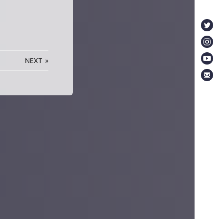
NEXT
»