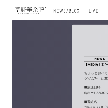
NEWS/BLOG
LIVE
NEWS
【MEDIA】ZI
ちょっとおバカで
グダム7-」に
■放送日時
5/8(土) 22:30-
■番組名
ZIP-FM 77