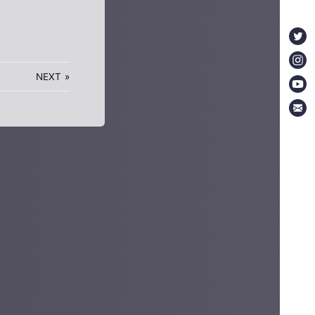
NEXT
»