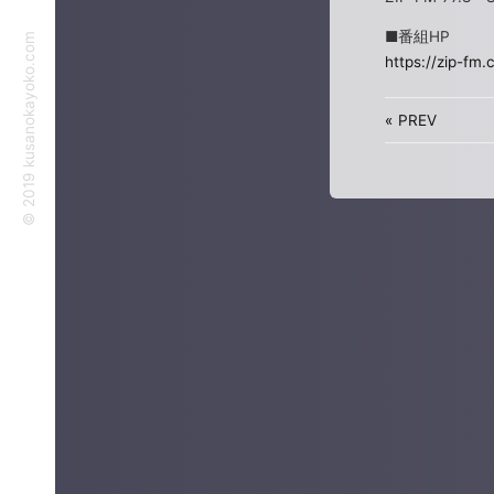
■番組HP
©︎ 2019 kusanokayoko.com
https://zip-fm.
«
PREV