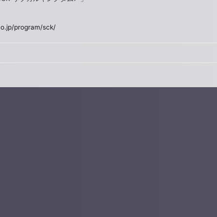
co.jp/program/sck/