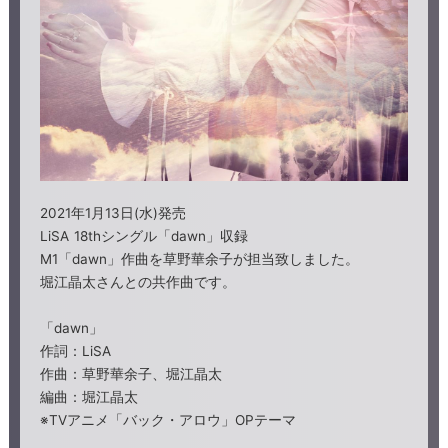
2021年1月13日(水)発売
LiSA 18thシングル「dawn」収録
M1「dawn」作曲を草野華余子が担当致しました。
堀江晶太さんとの共作曲です。
「dawn」
作詞：LiSA
作曲：草野華余子、堀江晶太
編曲：堀江晶太
※TVアニメ「バック・アロウ」OPテーマ