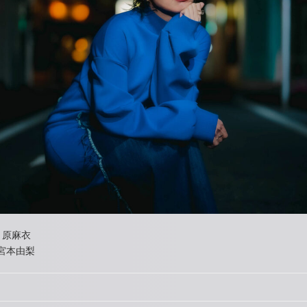
r：原麻衣
e：宮本由梨