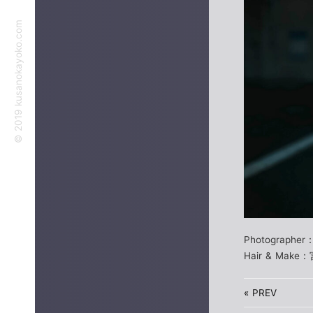
©︎ 2019 kusanokayoko.com
Photographe
Hair & Mak
«
PREV