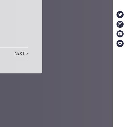
NEXT
»