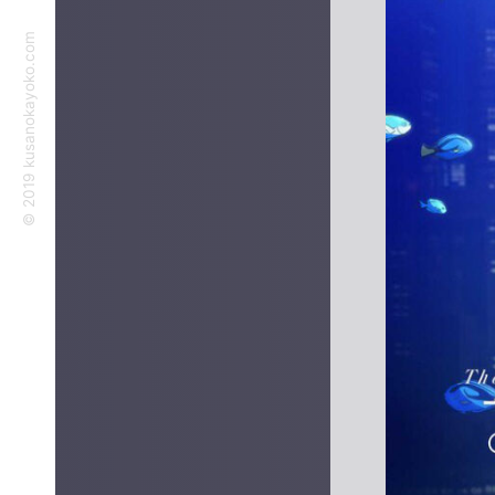
©︎ 2019 kusanokayoko.com