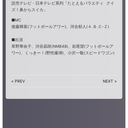
読売テレビ・日本テレビ系列「たとえるバラエティ クイ
ズ！鼻からスイカ」
■MC
後藤輝基(フットボールアワー)、河合郁人(Ａ.Ｂ.Ｃ-Ｚ)
■出演
草野華余子、渋谷凪咲(NMB48)、岩尾望(フットボールア
ワー)、くっきー！(野性爆弾)、小沢一敬(スピードワゴン)
«
PREV
NEXT
»