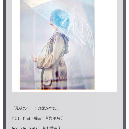
「最後のページは開かずに」
作詞・作曲・編曲／草野華余子
Acoustic guitar：草野華余子