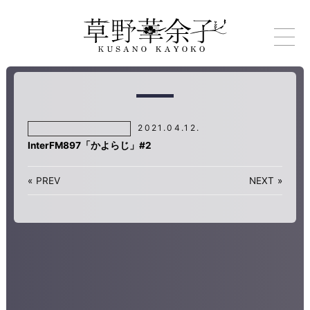
2021.04.12.
InterFM897「かよらじ」#2
«
PREV
NEXT
»