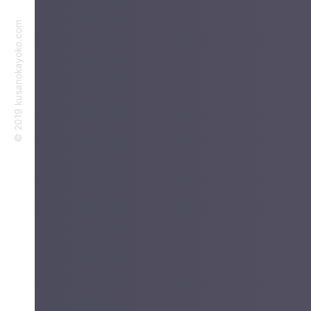
©︎ 2019 kusanokayoko.com