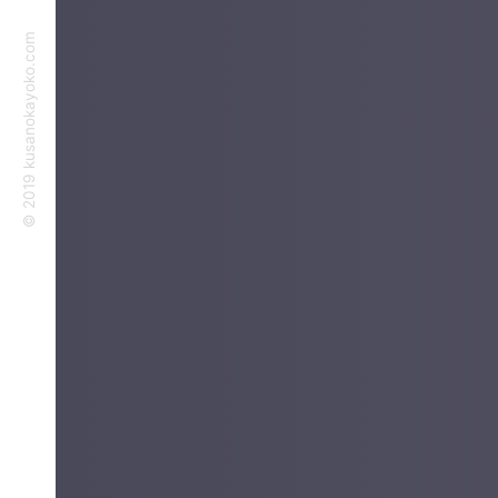
©︎ 2019 kusanokayoko.com