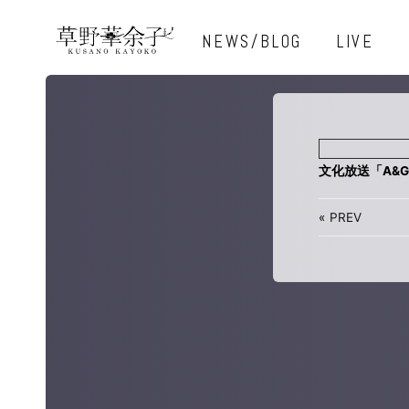
NEWS/BLOG
LIVE
文化放送「A&
«
PREV