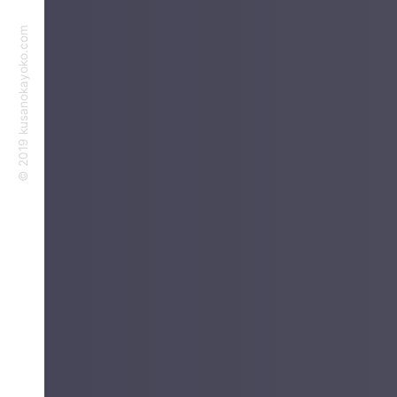
©︎ 2019 kusanokayoko.com