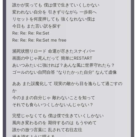
誰かが笑っても 僕は僕で生きていくしかない
変われない自分を 引きずりながら 一歩前へ
リセットを何度押しても 強くなれない僕は
今日も また言い訳を探す
Re: Re: Re: Re:Set
Re: Re: Re: Re:Set me free
瀕死状態リロード 命運が尽きたスナイパー
画面の中じゃ死んだって 簡単にRESTART
あいつみたいに強ければ？あんな風に世界守れたら？
ゴールのない自問自答 “なりたかった自分” なんて虚像
ああ また誤魔化して 現実の敵から目を逸らして過ごすの
か
今のままの自分じゃ 敵わないことを知って
それでも食らいつくしかないんじゃない？
完璧じゃなくても 僕は僕で生きていくしかない
風向き変わるのを 期待するのは もうやめて
誰かの放つ言葉に 乱されて右往左往
掻き消すように唱える