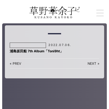
2022.07.06.
浦島坂田船 7th Album「Toni9ht」
«
PREV
NEXT
»