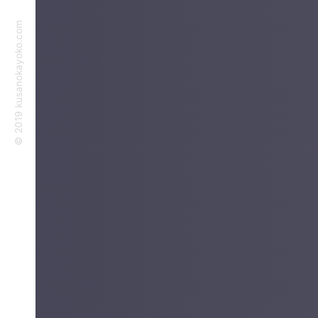
©︎ 2019 kusanokayoko.com